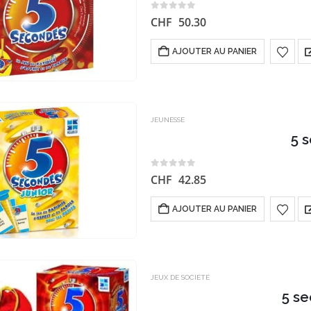
0
sur 5
CHF
50.30
AJOUTER AU PANIER
JEUNESSE
5 
0
sur 5
CHF
42.85
AJOUTER AU PANIER
JEUX DE SOCIÉTÉ
5 s