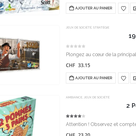
AJOUTER AU PANIER
JEUX DE SOCIÉTÉ
,
STRATÉGIE
19
0
sur 5
Plongez au cœur de la principa
CHF
33.15
AJOUTER AU PANIER
AMBIANCE
,
JEUX DE SOCIÉTÉ
2 
4.00
sur 5
Attention ! Observez et compte
CHF
23.20