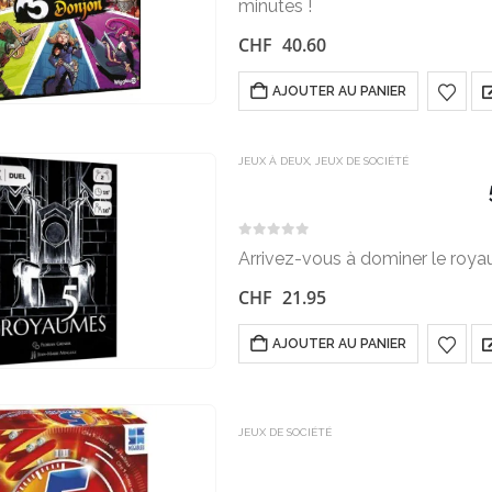
minutes !
CHF
40.60
AJOUTER AU PANIER
JEUX À DEUX
,
JEUX DE SOCIÉTÉ
0
sur 5
Arrivez-vous à dominer le roy
CHF
21.95
AJOUTER AU PANIER
JEUX DE SOCIÉTÉ