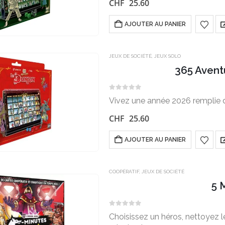
CHF
25.60
AJOUTER AU PANIER
JEUX DE SOCIÉTÉ
,
JEUX SOLO
365 Avent
0
sur 5
Vivez une année 2026 remplie d
CHF
25.60
AJOUTER AU PANIER
COOPÉRATIF
,
JEUX DE SOCIÉTÉ
5 
0
sur 5
Choisissez un héros, nettoyez le