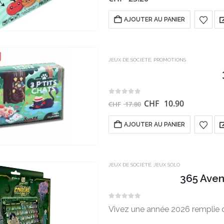
AJOUTER AU PANIER
JEUX DE SOCIÉTÉ
,
PROMOTIONS
0
sur 5
CHF
10.90
CHF
17.80
AJOUTER AU PANIER
JEUX DE SOCIÉTÉ
,
JEUX SOLO
365 Aven
0
sur 5
Vivez une année 2026 remplie d