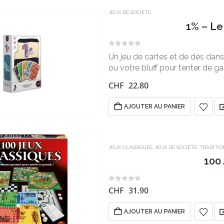
JEUX DE SOCIÉTÉ
1% – Le
0
sur 5
Un jeu de cartes et de dés dan
ou votre bluff pour tenter de gag
CHF
22.80
AJOUTER AU PANIER
JEUX CLASSIQUES
,
JEUX DE SOCIÉTÉ
,
TRADITI
100
0
sur 5
CHF
31.90
AJOUTER AU PANIER