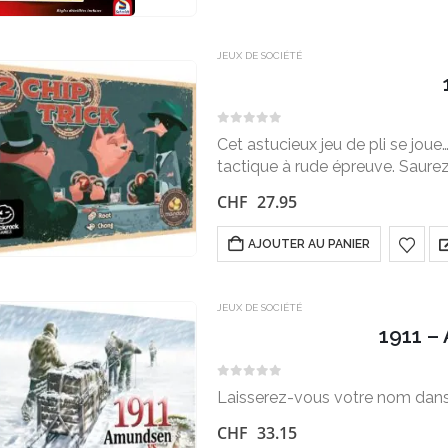
JEUX DE SOCIÉTÉ
0
sur 5
Cet astucieux jeu de pli se joue
tactique à rude épreuve. Saurez
la manche ?…
CHF
27.95
AJOUTER AU PANIER
JEUX DE SOCIÉTÉ
1911 –
0
sur 5
Laisserez-vous votre nom dans l
CHF
33.15