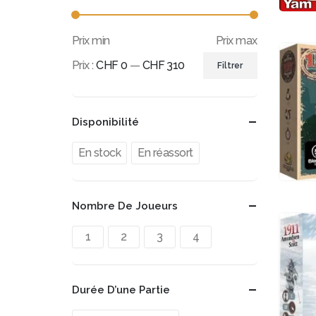
Prix min
Prix max
Prix :
CHF 0
—
CHF 310
Filtrer
Disponibilité
En stock
En réassort
Nombre De Joueurs
1
2
3
4
Durée D’une Partie