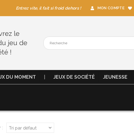
Entrez vite, il fait si froid dehors !
MON COMPTE
rez le
du jeu de
été !
UX DU MOMENT
|
JEUX DE SOCIÉTÉ
JEUNESSE
 :