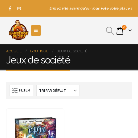
Entrez vite avant qu'on vous vole votre place !
0
ACCUEIL
BOUTIQUE
JEUX DE SOCIÉTÉ
Jeux de société
FILTER